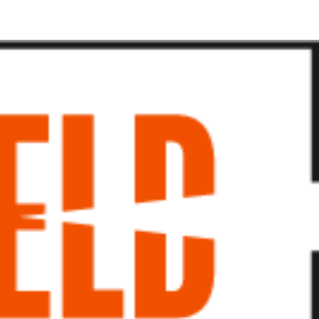
پرش
به
محتوا