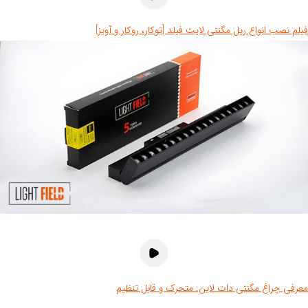
لم نصب انواع ریل مگنتی لایت فیلد [توکار، روکار و آویز]
رفی چراغ مگنتی دات لاین: متحرک و قابل تنظیم