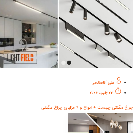
علی آقاصالحی
24 ژانویه 2024
غ مگنتی چیست + انواع و 9 مزایای چراغ مگنتی