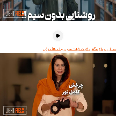
رفی چراغ مگنتی لایت فیلد: مدرن و انعطاف پذیر