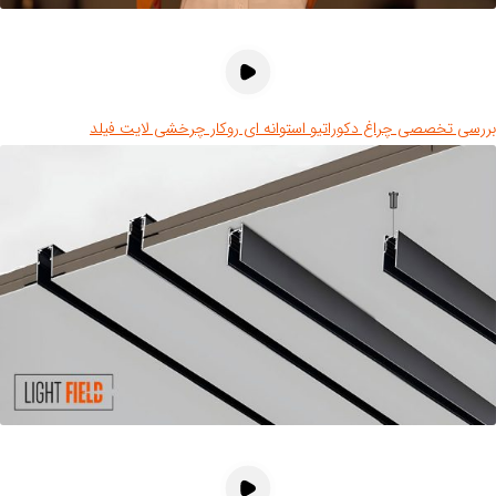
رسی تخصصی چراغ دکوراتیو استوانه ای روکار چرخشی لایت فیلد