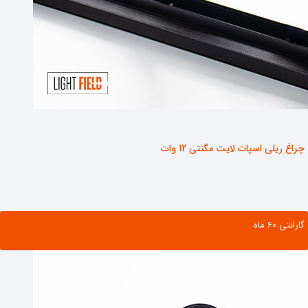
چراغ ریلی اسپات لایت مگنتی 12 وات
گارانتی ‌60 ماه
مشاهده محصول