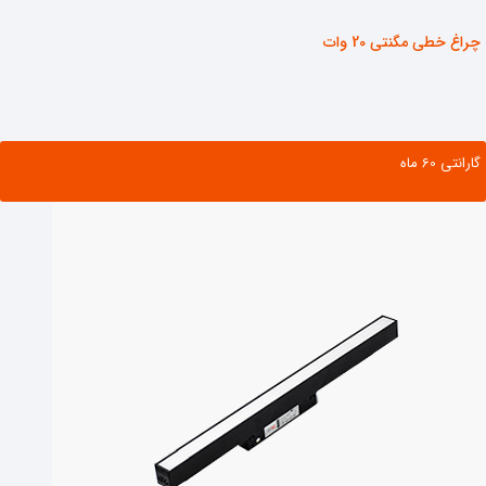
چراغ خطی مگنتی 20 وات
گارانتی ‌60 ماه
مشاهده محصول