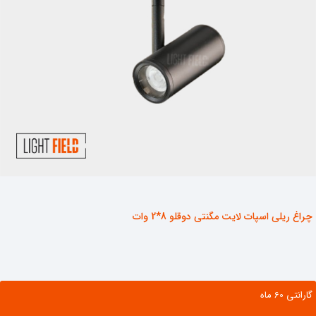
چراغ ریلی اسپات لایت مگنتی دوقلو 8*2 وات
گارانتی ‌60 ماه