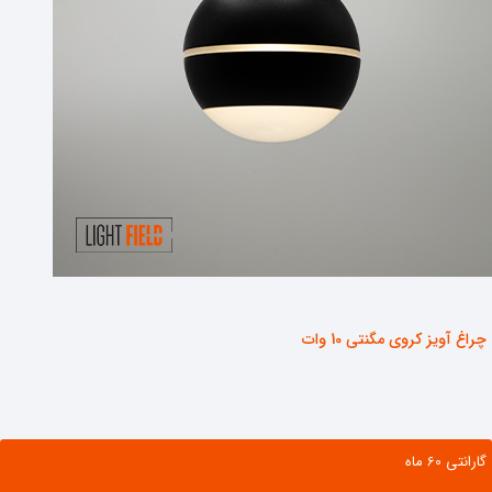
چراغ آویز کروی مگنتی 10 وات
گارانتی ‌60 ماه