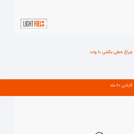
چراغ خطی مگنتی 10 وات
گارانتی ‌60 ماه
مشاهده محصول