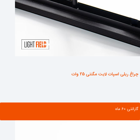
چراغ ریلی اسپات لایت مگنتی 25 وات
گارانتی ‌60 ماه
مشاهده محصول