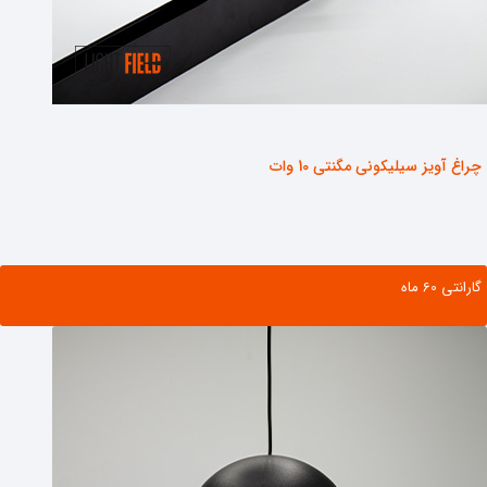
چراغ آویز سیلیکونی مگنتی 10 وات
گارانتی ‌60 ماه
مشاهده محصول