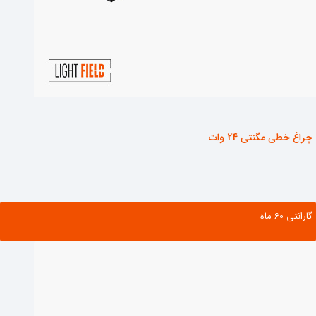
چراغ خطی مگنتی 24 وات
گارانتی ‌60 ماه
مشاهده محصول