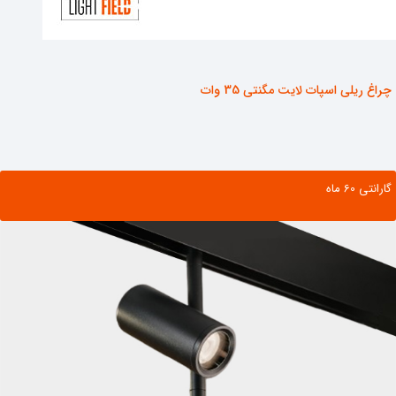
چراغ ریلی اسپات لایت مگنتی 35 وات
گارانتی ‌60 ماه
مشاهده محصول