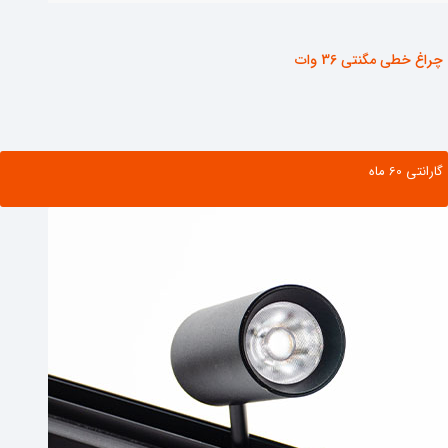
چراغ خطی مگنتی 36 وات
گارانتی ‌60 ماه
مشاهده محصول