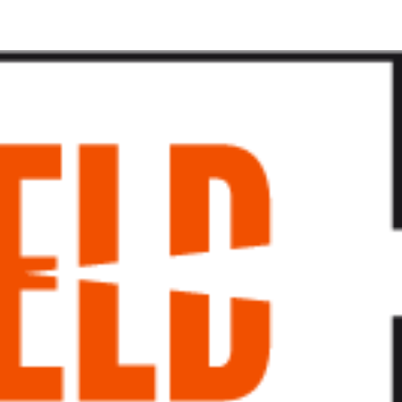
پرش
به
محتوا