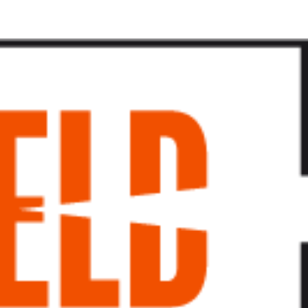
پرش
به
محتوا