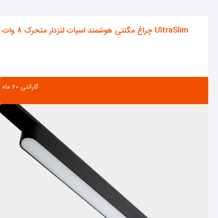
چراغ مگنتی هوشمند اسپات لنزدار متحرک 8 وات UltraSlim
گارانتی ‌60 ماه
مشاهده محصول