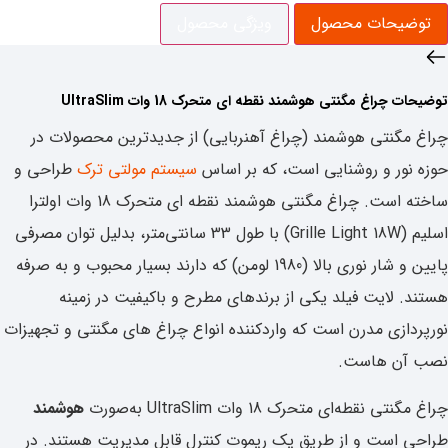
توضیحات محصول
ویژگی‌ محصول
توضیحات ‌چراغ مگنتی هوشمند نقطه ای متحرک 18 وات UltraSlim
چراغ مگنتی هوشمند (چراغ آهنربایی) از جدیدترین محصولات در
حوزه نور و روشنایی است، که بر اساس
سیستم مولتی ترک
طراحی و
ساخته است. چراغ مگنتی هوشمند نقطه ای متحرک 18 وات اولترا
اسلیم (Grille Light 18W) با طول 33 سانتی‌متر، بدلیل توان مصرفی
پایین و شار نوری بالا (1980 لومن) که دارند بسیار محبوب و به صرفه
هستند. لایت فیلد یکی از برندهای مطرح و باکیفیت در زمینه
نورپردازی مدرن است که واردکننده انواع چراغ های مگنتی و تجهیزات
نصب آن هاست.
چراغ مگنتی نقطه‌ای متحرک 18 وات UltraSlim به‌صورت
هوشمند
طراحی است و از طریق یک ریموت کنترل قابل مدیریت هستند. در