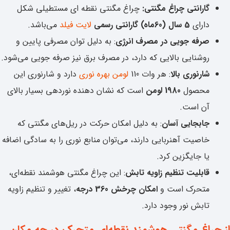
گارانتی چراغ مگنتی:
چراغ مگنتی نقطه ای مستطیلی شکل
دارای
5 سال (60ماه) گارانتی رسمی
لایت فیلد
می‌باشد.
صرفه جویی در مصرف انرژی
: به دلیل توان مصرفی پایین و
روشنایی بالایی که دارد، در مصرف برق نیز صرفه جویی می‌شود.
شارنوری بالا
: هر وات 110
لومن بهره نوری
دارد و شارنوری این
محصول
1980 لومن
است که نشان دهنده نوردهی بسیار بالای
آن است.
جابجایی آسان
: به دلیل امکان حرکت در ریل‌های مگنتی که
خاصیت آهنربایی دارند، می‌توان منابع نوری را به سادگی اضافه
یا جایگزین کرد.
قابلیت تنظیم زاویه تابش
: این چراغ مگنتی هوشمند نقطه‌ای،
متحرک است و
امکان چرخش 360 درجه
، تغییر و تنظیم زاویه
تابش نور وجود دارد.
از چراغ مگنتی هوشمند نقطه‌ای متحرک در چه مکان