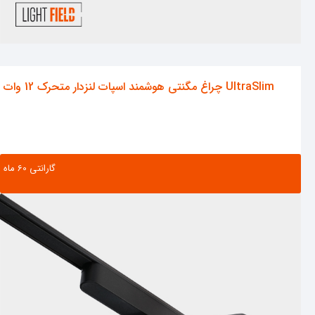
چراغ مگنتی هوشمند اسپات لنزدار متحرک 12 وات UltraSlim
گارانتی ‌60 ماه
مشاهده محصول