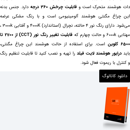
دات هوشمند متحرک است و
قابلیت چرخش 360 درجه
دارد. جنس بدنه
این چراغ مگنتی هوشمند آلومینیومی است و با رنگ مشکی عرضه
می‌شود. دارای رنگ نور 4 حالته، نچرال (استاندارد) 4000K و آفتابی 3000k ،
هتابی 6000k و حالت چهارم که
قابلیت تغییر رنگ نور (CCT) از 2700 تا
650 کلوین
است. برای استفاده از حالت هوشمند این چراغ مگنتی،
اید
درایور هوشمند لایت فیلد
را تهیه و نصب کنید تا قابلیت تنظیم رنگ
و کنترل با ریموت فعال شود.
دانلود کاتالوگ