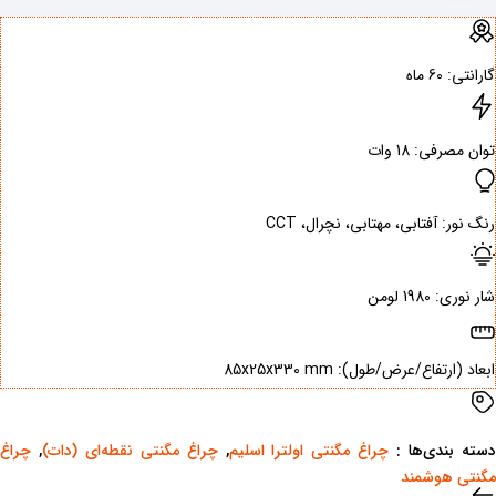
گارانتی: ‌60 ماه
توان مصرفی: ‌18 وات
رنگ نور: ‌آفتابی، مهتابی، نچرال، CCT
شار نوری: ‌1980 لومن
ابعاد (ارتفاع/عرض/طول): ‌85x25x330 mm
سته بندی‌ها : ‌
چراغ مگنتی اولترا اسلیم
,
چراغ مگنتی نقطه‌ای (دات)
,
چراغ
مگنتی هوشمند