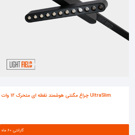
چراغ مگنتی هوشمند نقطه ای متحرک 12 وات UltraSlim
گارانتی ‌60 ماه