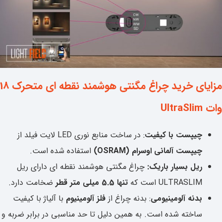
مزایای خرید چراغ مگنتی هوشمند نقطه ای متحرک 18
وات UltraSlim
چیپست با کیفیت
: در ساخت منابع نوری LED لایت فیلد از
چیپست آلمانی اوسرام (OSRAM)
استفاده شده است.
ریل بسیار باریک:
چراغ مگنتی هوشمند نقطه ای دارای ریل
ULTRASLIM است که
تنها 5.5 میلی متر قطر
ضخامت دارد.
بدنه آلومینیومی
: بدنه چراغ از
فلز آلومینیوم
با آلیاژ با کیفیت
ساخته شده است. به همین دلیل تا حد مناسبی در برابر ضربه و