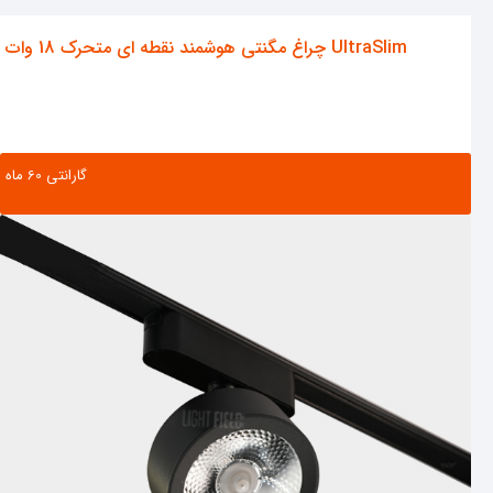
چراغ مگنتی هوشمند نقطه ای متحرک 18 وات UltraSlim
گارانتی ‌60 ماه
مشاهده محصول