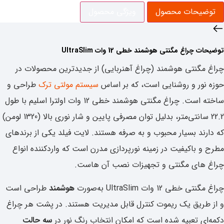
توضیحات محصول
ویژگی‌ محصول
توضیحات ‌چراغ مگنتی هوشمند خطی 12 وات UltraSlim
چراغ مگنتی هوشمند (چراغ آهنربایی) از جدیدترین محصولات در
حوزه نور و روشنایی است، که بر اساس
سیستم مولتی ترک
طراحی و
ساخته است. چراغ مگنتی هوشمند خطی 12 وات اولترا اسلیم با طول
22.2 سانتی‌متر، بدلیل توان مصرفی پایین و شار نوری بالا (1320 لومن)
که دارند بسیار محبوب و به صرفه هستند. لایت فیلد یکی از برندهای
مطرح و باکیفیت در زمینه نورپردازی مدرن است که واردکننده انواع
چراغ های مگنتی و تجهیزات نصب آن هاست.
چراغ مگنتی خطی 12 وات UltraSlim به‌صورت
هوشمند
طراحی است
و از طریق یک ریموت کنترل قابل مدیریت هستند. در پشت هر چراغ
دکمه‌ای تعبیه شده است که امکان انتخاب رنگ نور در
سه حالت