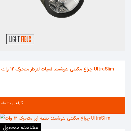
چراغ مگنتی هوشمند اسپات لنزدار متحرک 12 وات UltraSlim
گارانتی ‌60 ماه
مشاهده محصول