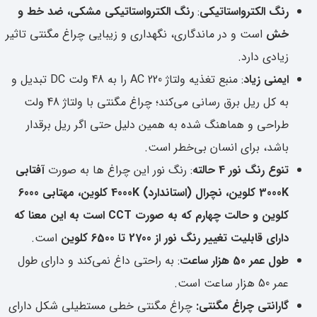
رنگ الکترواستاتیکی
:
رنگ الکترواستاتیکی مشکی، ضد خط و
خش
است و در ماندگاری، نگهداری و زیبایی چراغ مگنتی تاثیر
زیادی دارد.
ایمنی زیاد
: منبع تغذیه ولتاژ 220 AC را به 48 ولت DC تبدیل و
به کل ریل برق رسانی می‌کند؛ چراغ مگنتی با ولتاژ 48 ولت
طراحی و هماهنگ شده به همین دلیل حتی اگر ریل برقدار
باشد، برای انسان بی‌خطر است.
تنوع رنگ نور 4 حالته
: رنگ نور این چراغ ها به صورت
آفتابی
3000K کلوین،
نچرال (استاندارد) 4000K کلوین، مهتابی 6000
کلوین و حالت چهارم که به صورت CCT است به این معنا که
دارای قابلیت تغییر رنگ نور از 2700 تا 6500 کلوین
است.
طول عمر 50 هزار ساعت
: به راحتی داغ نمی‌کند و دارای طول
عمر 50 هزار ساعت است.
گارانتی چراغ مگنتی:
چراغ مگنتی خطی مستطیلی شکل دارای