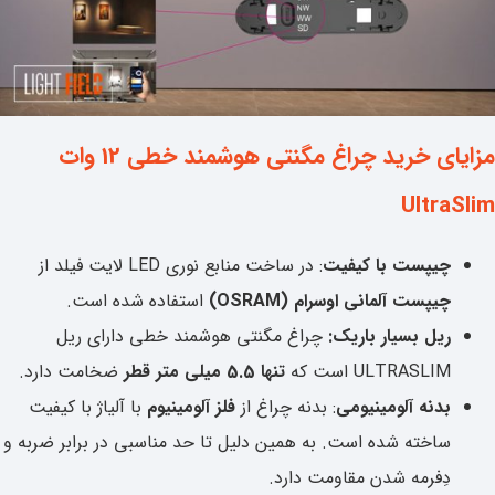
مزایای خرید چراغ مگنتی هوشمند خطی 12 وات
UltraSlim
چیپست با کیفیت
: در ساخت منابع نوری LED لایت فیلد از
چیپست آلمانی اوسرام (OSRAM)
استفاده شده است.
ریل بسیار باریک:
چراغ مگنتی هوشمند خطی دارای ریل
ULTRASLIM است که
تنها 5.5 میلی متر قطر
ضخامت دارد.
بدنه آلومینیومی
: بدنه چراغ از
فلز آلومینیوم
با آلیاژ با کیفیت
ساخته شده است. به همین دلیل تا حد مناسبی در برابر ضربه و
دِفرمه شدن مقاومت دارد.