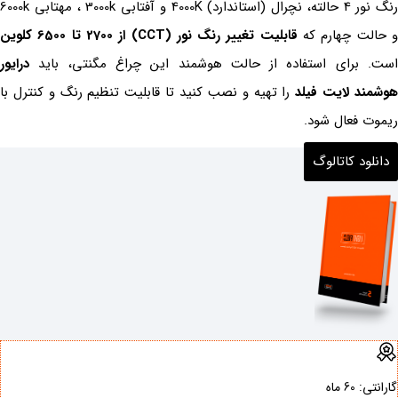
رنگ نور 4 حالته، نچرال (استاندارد) 4000K و آفتابی 3000k ، مهتابی 6000k
 حالت چهارم که
قابلیت تغییر رنگ نور (CCT) از 2700 تا 6500 کلوین
است. برای استفاده از حالت هوشمند این چراغ مگنتی، باید
درایور
وشمند لایت فیلد
را تهیه و نصب کنید تا قابلیت تنظیم رنگ و کنترل با
ریموت فعال شود.
دانلود کاتالوگ
گارانتی: ‌60 ماه