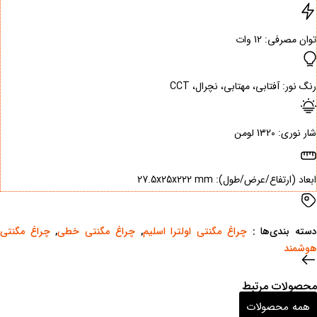
توان مصرفی: ‌12 وات
رنگ نور: ‌آفتابی، مهتابی، نچرال، CCT
شار نوری: ‌1320 لومن
ابعاد (ارتفاع/عرض/طول): ‌27.5x25x222 mm
سته بندی‌ها : ‌
چراغ مگنتی اولترا اسلیم
,
چراغ مگنتی خطی
,
چراغ مگنتی
هوشمند
محصولات مرتبط
همه محصولات