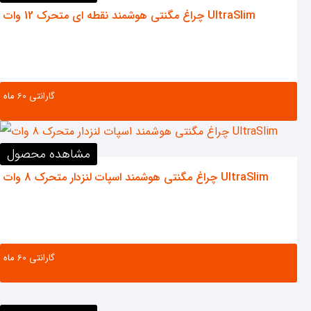
چراغ مگنتی هوشمند نقطه ای متحرک 12 وات UltraSlim
گارانتی ‌60 ماه
مشاهده محصول
چراغ مگنتی هوشمند اسپات لنزدار متحرک 8 وات UltraSlim
گارانتی ‌60 ماه