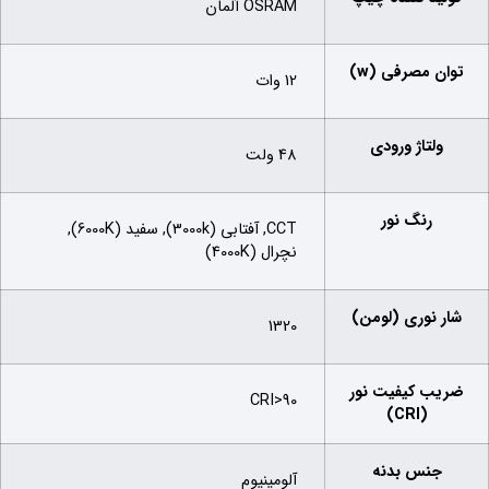
OSRAM آلمان
توان مصرفی (w)
12 وات
ولتاژ ورودی
48 ولت
رنگ نور
CCT, آفتابی (3000k), سفید (6000K),
نچرال (4000K)
شار نوری (لومن)
1320
ضریب کیفیت نور
CRI>90
(CRI)
جنس بدنه
آلومینیوم