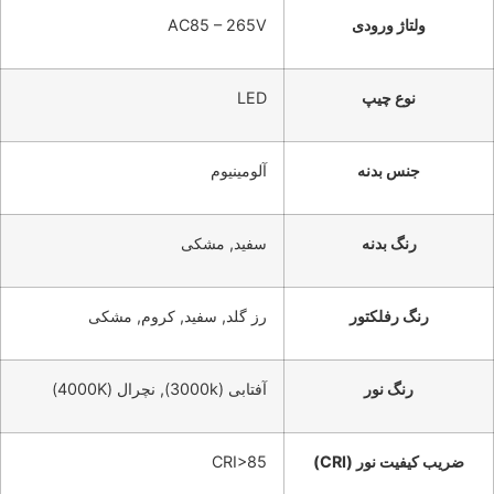
ولتاژ ورودی
AC85 – 265V
نوع چیپ
LED
جنس بدنه
آلومینیوم
رنگ بدنه
سفید, مشکی
رنگ رفلکتور
رز گلد, سفید, کروم, مشکی
رنگ نور
آفتابی (3000k), نچرال (4000K)
ضریب کیفیت نور (CRI)
CRI>85