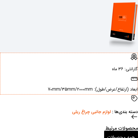
گارانتی: ‌36 ماه
ابعاد (ارتفاع/عرض/طول): ‌70mm/35mm/2000mm
دسته بندی‌ها : ‌
لوازم جانبی چراغ ریلی
محصولات مرتبط
همه محصولات