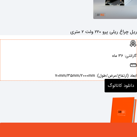
ریل چراغ ریلی پرو 220 ولت 2 متری
گارانتی: ‌36 ماه
ابعاد (ارتفاع/عرض/طول): ‌70mm/35mm/2000mm
دانلود کاتالوگ