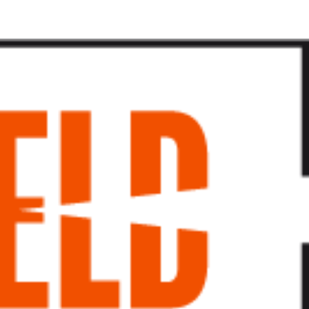
پرش
به
محتوا