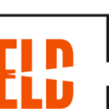
پرش
به
محتوا