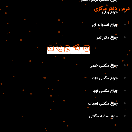
آدرس دفتر مرکزی
چراغ ریلی
تهران، خیابان لاله‌ زار، خیابان تقوی(کوشک) به سمت فردوسی، نبش
چراغ استوانه ای
کوچه خبرنگاران پلاک ۷۰ واحد ۳ و ۴ کدپستی: ۱۱۴۵۶۵۴۶۴۱
چراغ دکوراتیو
دسته‌بندی
چراغ مگنتی خطی
چراغ مگنتی دات
چراغ مگنتی آویز
چراغ مگنتی اسپات
منبع تغذیه مگنتی
.