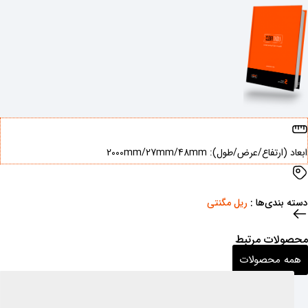
ابعاد (ارتفاع/عرض/طول): ‌2000mm/27mm/48mm
دسته بندی‌ها : ‌
ریل مگنتی
محصولات مرتبط
همه محصولات