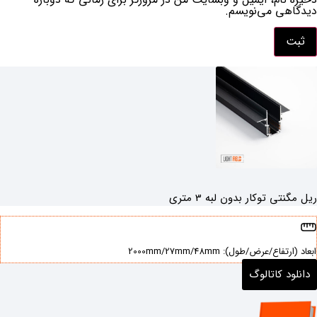
دیدگاهی می‌نویسم.
ریل مگنتی توکار بدون لبه 3 متری
ابعاد (ارتفاع/عرض/طول): ‌2000mm/27mm/48mm
دانلود کاتالوگ