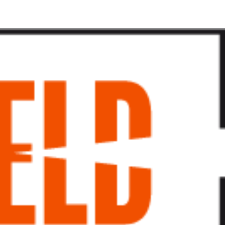
پرش
به
محتوا