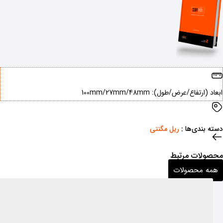
اع/عرض/طول): ‌100mm/27mm/48mm
ی‌ها : ‌
ریل مگنتی
ات مرتبط
محصولات