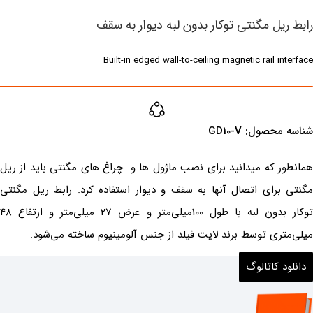
یل مگنتی توکار بدون لبه دیوار به سقف
Built-in edged wall-to-ceiling magnetic rail i
ول:‌ ‌GD10-V
ر که میدانید برای نصب ماژول ها و چراغ های مگنتی باید از ریل
برای اتصال آنها به سقف و دیوار استفاده کرد. رابط ریل مگنتی
توکار بدون لبه با طول 100میلی‌متر و عرض 27 میلی‌متر و ارتفاع 48
تری توسط برند لایت فیلد از جنس آلومینیوم ساخته می‌شود.
د کاتالوگ