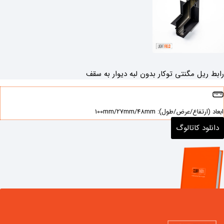
ل مگنتی توکار بدون لبه دیوار به سقف
ع/عرض/طول): ‌100mm/27mm/48mm
د کاتالوگ