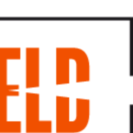
پرش
به
محتوا