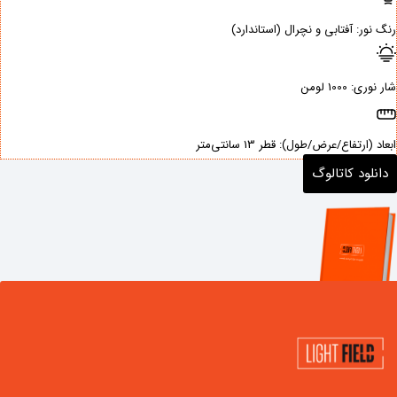
رنگ نور: ‌آفتابی و نچرال (استاندارد)
شار نوری: ‌1000 لومن
ابعاد (ارتفاع/عرض/طول): ‌قطر 13 سانتی‌متر
دانلود کاتالوگ