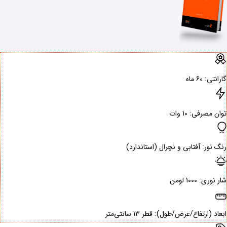
گارانتی: ‌60 ماه
توان مصرفی: ‌10 وات
رنگ نور: ‌آفتابی و نچرال (استاندارد)
شار نوری: ‌1000 لومن
ابعاد (ارتفاع/عرض/طول): ‌قطر 13 سانتی‌متر