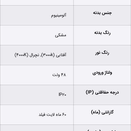
جنس بدنه
آلومینیوم
رنگ بدنه
مشکی
رنگ نور
آفتابی (3000k), نچرال (4000K)
ولتاژ ورودی
48 ولت
درجه حفاظتی (IP)
IP20
گارانتی (ماه)
60 ماه لایت فیلد