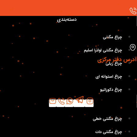
تماس باما
دسته‌بندی
موبایل
09124440165
چراغ مگنتی
چراغ مگنتی اولترا اسلیم
آدرس دفتر مرکزی
چراغ ریلی
تهران، خیابان لاله‌ زار، خیابان تقوی(کوشک) به سمت فردوسی، نبش
چراغ استوانه ای
کوچه خبرنگاران پلاک ۷۰ واحد ۳ و ۴ کدپستی: ۱۱۴۵۶۵۴۶۴۱
چراغ دکوراتیو
دسته‌بندی
چراغ مگنتی خطی
چراغ مگنتی دات