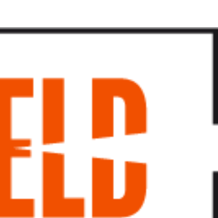
پرش
به
محتوا