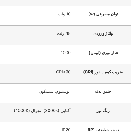
توان مصرفی (w)
10 وات
ولتاژ ورودی
48 ولت
شار نوری (لومن)
1000
ضریب کیفیت نور (CRI)
CRI>90
جنس بدنه
آلومینیوم, سیلیکون
رنگ نور
آفتابی (3000k), نچرال (4000K)
درجه حفاظتی (IP)
IP20