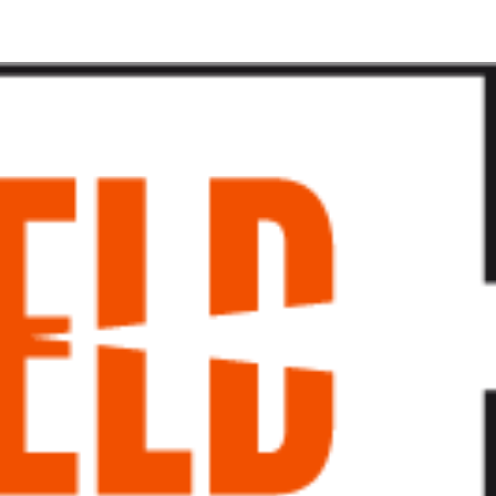
پرش
به
محتوا