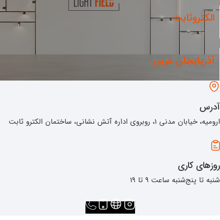
الکتروثابت
آذربایجان غربی
آدرس
ارومیه، خیابان مدنی 1، روبروی اداره آتش نشانی، ساختمان الکترو ثابت
روزهای کاری
شنبه تا پنج‌شنبه ساعت 9 تا 19