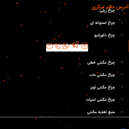
آدرس دفتر مرکزی
چراغ ریلی
تهران، خیابان لاله‌ زار، خیابان تقوی(کوشک) به سمت فردوسی، نبش
چراغ استوانه ای
کوچه خبرنگاران پلاک ۷۰ واحد ۳ و ۴ کدپستی: ۱۱۴۵۶۵۴۶۴۱
چراغ دکوراتیو
دسته‌بندی
چراغ مگنتی خطی
چراغ مگنتی دات
چراغ مگنتی آویز
چراغ مگنتی اسپات
منبع تغذیه مگنتی
.