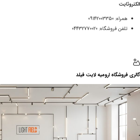
الکتروثابت
همراه: 09142003350
تلفن فروشگاه: 04432770020
گالری ‌فروشگاه ارومیه لایت فیلد