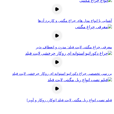
آشنایی با انواع مدل های چراغ مگنتی و کاربرد آن‌ها
معرفی چراغ مگنتی لایت فیلد: مدرن و انعطاف پذیر
بررسی تخصصی چراغ دکوراتیو استوانه ای روکار چرخشی لایت فیلد
فیلم نصب انواع ریل مگنتی لایت فیلد [توکار، روکار و آویز]