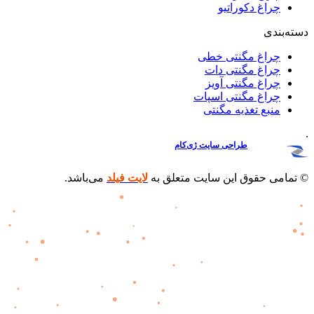
چراغ دکوراتیو
دسته‌بندی
چراغ مگنتی خطی
چراغ مگنتی دات
چراغ مگنتی آویز
چراغ مگنتی اسپات
منبع تغذیه مگنتی
.
پشتیبانی
و
طراحی سایت
ژی‌کام
© تمامی حقوق این سایت متعلق به
لایت فیلد
می‌باشد.