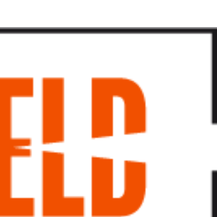
پرش
به
محتوا