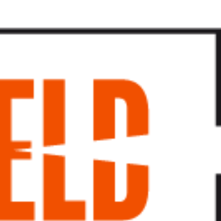
پرش
به
محتوا