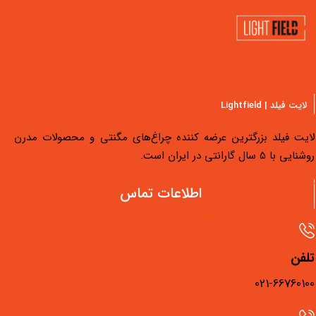
لایت فیلد | Lightfield
یت فیلد بزرگترین عرضه کننده چراغ‌های مگنتی و محصولات مدرن
یی با 5 سال گارانتی در ایران است.
دسترسی سریع
اطلاعات تماس
محصولات لایت فیلد
مجله لایت فیلد
فن
فیلم‌های آموزشی
021-667601
فروشگاه‌های لایت فیلد