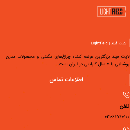
لایت فیلد | Lightfield
یت فیلد بزرگترین عرضه کننده چراغ‌های مگنتی و محصولات مدرن
یی با 5 سال گارانتی در ایران است.
دسترسی سریع
اطلاعات تماس
محصولات لایت فیلد
مجله لایت فیلد
فن
فیلم‌های آموزشی
021-667601
فروشگاه‌های لایت فیلد