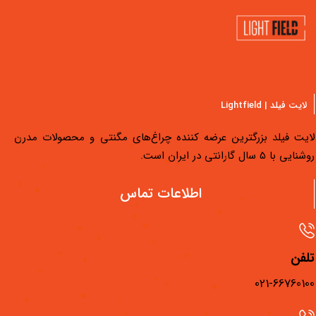
لایت فیلد | Lightfield
یت فیلد بزرگترین عرضه کننده چراغ‌های مگنتی و محصولات مدرن
یی با 5 سال گارانتی در ایران است.
دسترسی سریع
اطلاعات تماس
محصولات لایت فیلد
مجله لایت فیلد
فن
فیلم‌های آموزشی
021-667601
فروشگاه‌های لایت فیلد