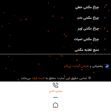
چراغ مگنتی خطی
چراغ مگنتی دات
چراغ مگنتی آویز
چراغ مگنتی اسپات
منبع تغذیه مگنتی
پشتیبانی
و
طراحی سایت
ژی‌کام
© تمامی حقوق این سایت متعلق به
لایت فیلد
می‌باشد.
مشاوره آنلاین
بلاگ