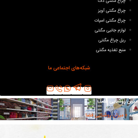
چراغ مگنتی دات
چراغ مگنتی آویز
چراغ مگنتی اسپات
لوازم جانبی مگنتی
ریل چراغ مگنتی
منبع تغذیه مگنتی
شبکه‌های اجتماعی ما
زان روشنایی فضا
نه
»
میزان روشنایی فضا