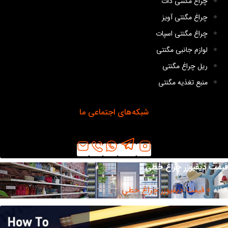
چراغ مگنتی دات
چراغ مگنتی آویز
چراغ مگنتی اسپات
لوازم جانبی مگنتی
ریل چراغ مگنتی
منبع تغذیه مگنتی
شبکه‌های اجتماعی ما
مت دیفیوزر چراغ خطی
نه
»
قیمت دیفیوزر چراغ خطی