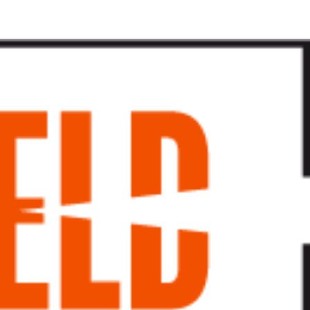
پرش
به
محتوا