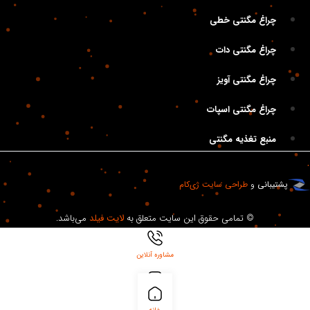
چراغ مگنتی خطی
چراغ مگنتی دات
چراغ مگنتی آویز
چراغ مگنتی اسپات
منبع تغذیه مگنتی
پشتیبانی
و
طراحی سایت
ژی‌کام
© تمامی حقوق این سایت متعلق به
لایت فیلد
می‌باشد.
مشاوره آنلاین
بلاگ