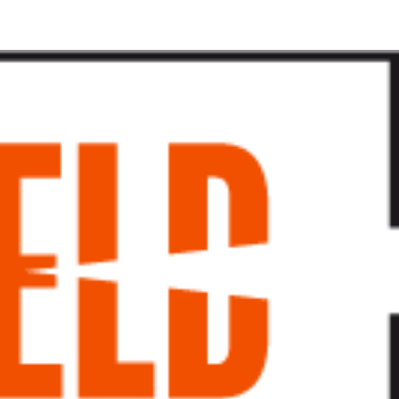
پرش
به
محتوا