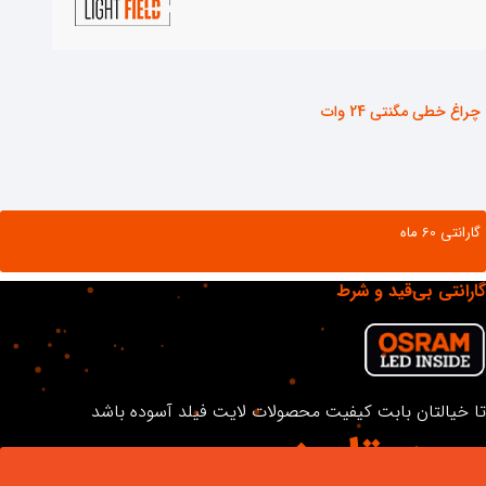
چراغ خطی مگنتی 24 وات
گارانتی ‌60 ماه
گارانتی بی‌قید و شرط
مشاهده محصول
تا خیالتان بابت کیفیت محصولات لایت فیلد آسوده باشد
سـه تا پنـج