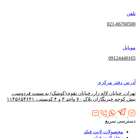
تلفن
021-66760500
موبایل
09124440165
آدرس دفتر مرکزی
تهران، خیابان لاله‌ زار، خیابان تقوی(کوشک) به سمت فردوسی،
نبش کوچه خبرنگاران پلاک ۷۰ واحد ۳ و ۴ کدپستی: ۱۱۴۵۶۵۴۶۴۱
دسترسی سریع
محصولات لایت فیلد
مجله لایت فیلد