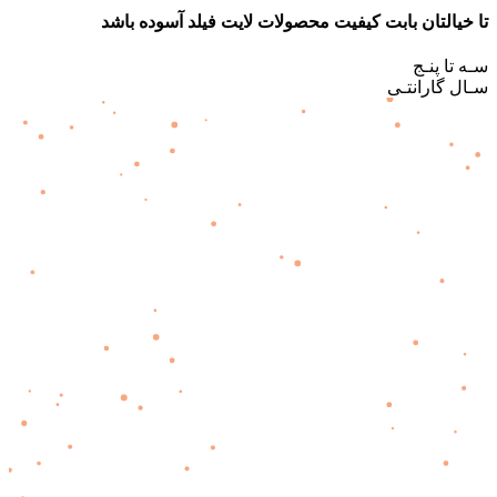
تا خیالتان بابت کیفیت محصولات لایت فیلد آسوده باشد
سـه تا پنـج
سـال گارانتـی