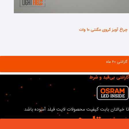
چراغ آویز کروی مگنتی 10 وات
گارانتی ‌60 ماه
گارانتی بی‌قید و شرط
مشاهده محصول
تا خیالتان بابت کیفیت محصولات لایت فیلد آسوده باشد
سـه تا پنـج