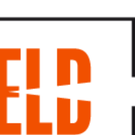
پرش
به
محتوا