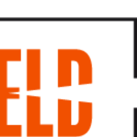
پرش
به
محتوا