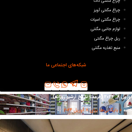
چراغ مگنتی دات
چراغ مگنتی آویز
چراغ مگنتی اسپات
لوازم جانبی مگنتی
ریل چراغ مگنتی
منبع تغذیه مگنتی
شبکه‌های اجتماعی ما
20 (فرمت تاریخ آرشیو روزانه)
نه
»
بایگانی‌ها برای 8 آوریل 2024