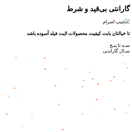
گارانتی بی‌قید و شرط
تا خیالتان بابت کیفیت محصولات لایت فیلد آسوده باشد
سـه تا پنـج
سـال گارانتـی