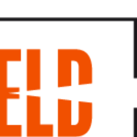
پرش
به
محتوا