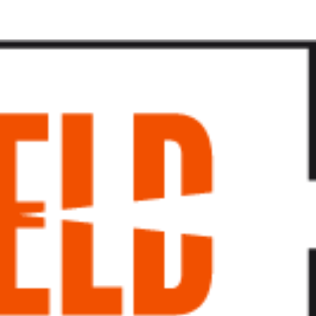
پرش
به
محتوا