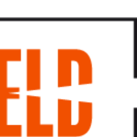
پرش
به
محتوا